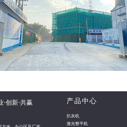
产品中心
业·创新·共赢
扒灰机
激光整平机
0平方米，办公区及厂房